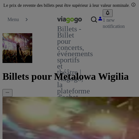
Le prix de revente des billets peut être supérieur à leur valeur nominale.
Menu
1 new
notification
Billets -
Billet
pour
concerts,
événements
sportifs
et
théâtre |
Billets pour Metalowa Wigilia
viagogo,
la
plateforme
d'achat
et de
vente
de
billets