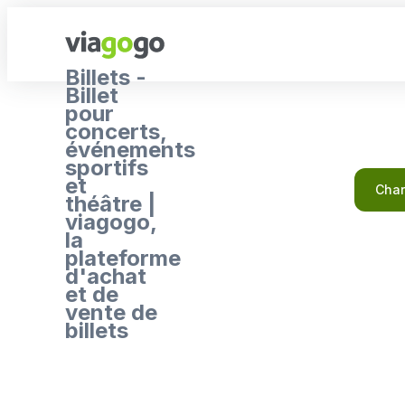
Billets -
Billet
pour
concerts,
événements
sportifs
et
Char
théâtre |
viagogo,
la
plateforme
d'achat
et de
vente de
billets