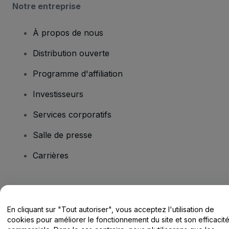
Notre entreprise
À propos de nous
Distribution ouverte
Programme d'affiliation
Investisseurs
Services corporatifs
Salle de presse
Carrières
Vous avez des questions ?
En cliquant sur "Tout autoriser", vous acceptez l'utilisation de
Centre d'assistance / Nous contacter
cookies pour améliorer le fonctionnement du site et son efficacit