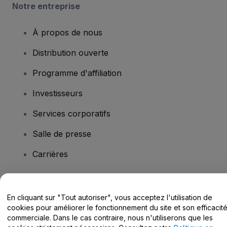
Notre entreprise
À propos de nous
Distribution ouverte
Programme d'affiliation
Investisseurs
Services corporatifs
Salle de presse
Carrières
Vous avez des questions ?
En cliquant sur "Tout autoriser", vous acceptez l'utilisation de
cookies pour améliorer le fonctionnement du site et son efficacit
Centre d'assistance / Nous contacter
commerciale. Dans le cas contraire, nous n'utiliserons que les