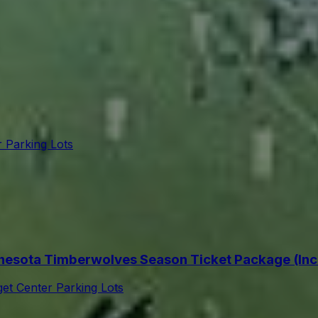
r Parking Lots
sota Timberwolves Season Ticket Package (Incl
get Center Parking Lots