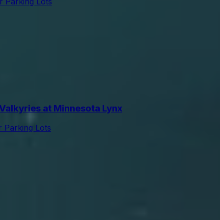
r Parking Lots
alkyries at Minnesota Lynx
r Parking Lots