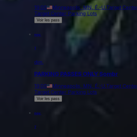
19:00
Minneapolis, MN, É.-U.
Target Cente
Target Center Parking Lots
Voir les pass
nov.
1
dim.
PARKING PASSES ONLY Sombr
19:00
Minneapolis, MN, É.-U.
Target Cente
Target Center Parking Lots
Voir les pass
nov.
7