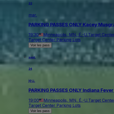
22
mar.
PARKING PASSES ONLY Kacey Musgr
19:30
Minneapolis, MN, É.-U.
Target Cente
Target Center Parking Lots
Voir les pass
sept.
24
jeu.
PARKING PASSES ONLY Indiana Fever 
19:00
Minneapolis, MN, É.-U.
Target Cente
Target Center Parking Lots
Voir les pass