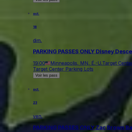
oct.
18
dim.
PARKING PASSES ONLY Disney Desce
19:00
Minneapolis, MN, É.-U.
Target Cente
Target Center Parking Lots
Voir les pass
oct.
23
ven.
PARKING PASSES ONLY Zac Brown B