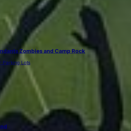
ndants Zombies and Camp Rock
r Parking Lots
and