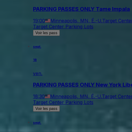
PARKING PASSES ONLY Tame Impala
19:00
Minneapolis, MN, É.-U.
Target Cente
Target Center Parking Lots
Voir les pass
sept.
18
ven.
PARKING PASSES ONLY New York Libe
18:30
Minneapolis, MN, É.-U.
Target Cente
Target Center Parking Lots
Voir les pass
sept.