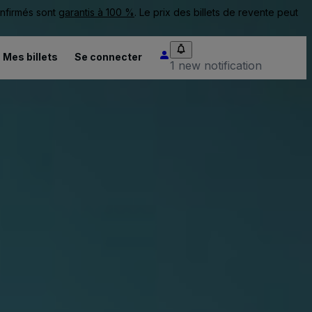
onfirmés sont
garantis à 100 %
. Le prix des billets de revente peut
Mes billets
Se connecter
1 new notification