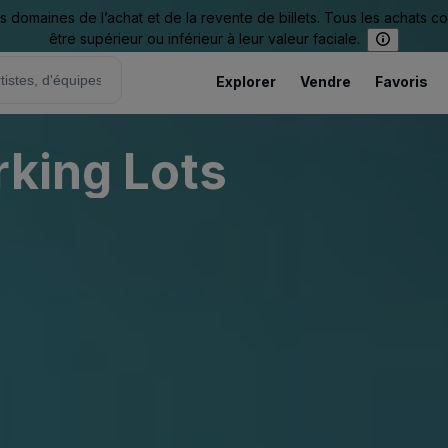
omaines de l’achat et de la revente de billets. Tous les achats c
être supérieur ou inférieur à leur valeur faciale.
Explorer
Vendre
Favoris
rking Lots