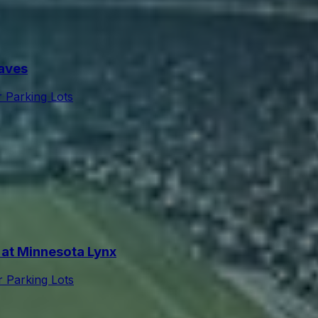
aves
r Parking Lots
at Minnesota Lynx
r Parking Lots