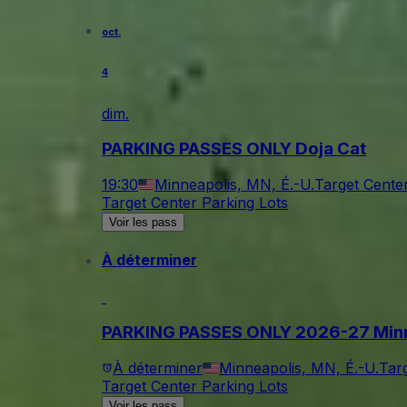
oct.
4
dim.
PARKING PASSES ONLY Doja Cat
19:30
Minneapolis, MN, É.-U.
Target Cente
Target Center Parking Lots
Voir les pass
À déterminer
PARKING PASSES ONLY 2026-27 Minne
À déterminer
Minneapolis, MN, É.-U.
Tar
Target Center Parking Lots
Voir les pass