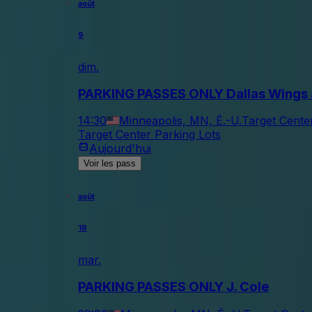
août
9
dim.
PARKING PASSES ONLY Dallas Wings 
14:30
Minneapolis, MN, É.-U.
Target Cente
Target Center Parking Lots
Aujourd'hui
Voir les pass
août
18
mar.
PARKING PASSES ONLY J. Cole