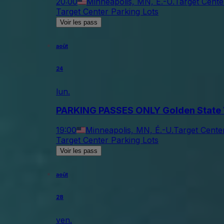
20:00
Minneapolis, MN, É.-U.
Target Cente
Target Center Parking Lots
Voir les pass
août
24
lun.
PARKING PASSES ONLY Golden State V
19:00
Minneapolis, MN, É.-U.
Target Cente
Target Center Parking Lots
Voir les pass
août
28
ven.