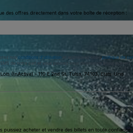
ue des offres directement dans votre boîte de réception :
eptez nos
conditions d'utilisation
et approuvez notre
politique de con
SMS de notre part et vous pouvez vous désinscrire à tout moment.
Lots (InActive)
-
110 E 2nd St, Tulsa, 74103, Etats-Unis
issiez acheter et vendre des billets en toute confiance.