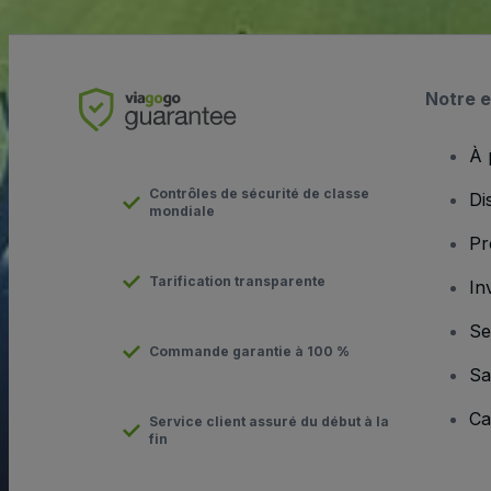
Notre e
À 
Contrôles de sécurité de classe
Di
mondiale
Pr
Tarification transparente
In
Se
Commande garantie à 100 %
Sa
Ca
Service client assuré du début à la
fin