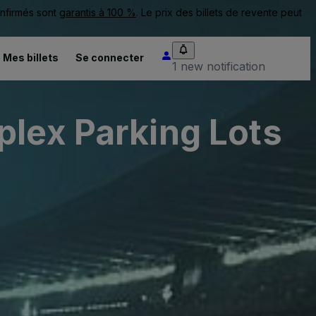
onfirmés sont
garantis à 100 %
. Le prix des billets de revente peut
Mes billets
Se connecter
1 new notification
plex Parking Lots