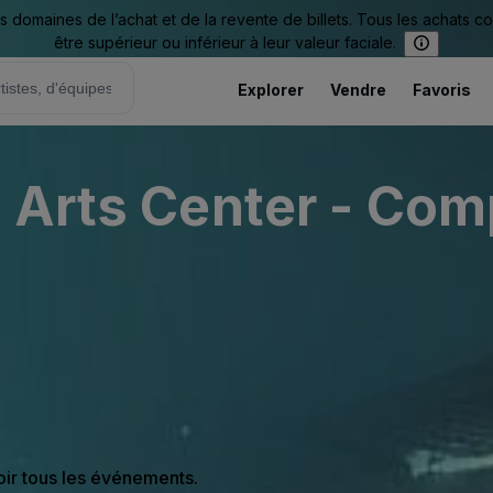
omaines de l’achat et de la revente de billets. Tous les achats c
être supérieur ou inférieur à leur valeur faciale.
Explorer
Vendre
Favoris
 Arts Center - Com
oir tous les événements.