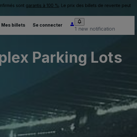
onfirmés sont
garantis à 100 %
. Le prix des billets de revente peut
Mes billets
Se connecter
1 new notification
plex Parking Lots