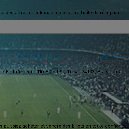
ue des offres directement dans votre boîte de réception :
eptez nos
conditions d'utilisation
et approuvez notre
politique de con
SMS de notre part et vous pouvez vous désinscrire à tout moment.
Lots (InActive)
-
110 E 2nd St, Tulsa, 74103, Etats-Unis
issiez acheter et vendre des billets en toute confiance.