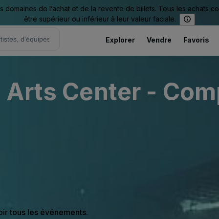
omaines de l’achat et de la revente de billets. Tous les achats c
être supérieur ou inférieur à leur valeur faciale.
Explorer
Vendre
Favoris
 Arts Center - Com
oir tous les événements.