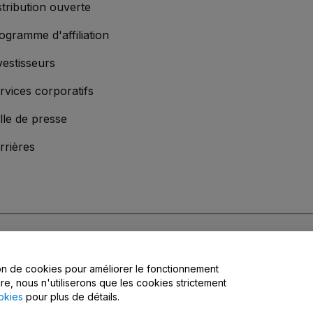
stribution ouverte
ogramme d'affiliation
vestisseurs
rvices corporatifs
lle de presse
rrières
s
, la
Politique de confidentialité
, la
Politique en matière de cookies
et la
Poli
tion de cookies pour améliorer le fonctionnement
matière de confidentialité
ire, nous n'utiliserons que les cookies strictement
okies
pour plus de détails.