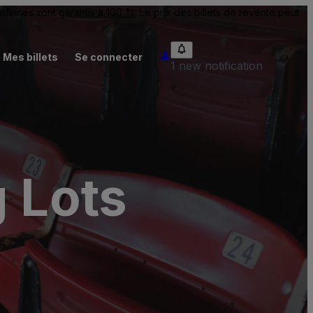
onfirmés sont
garantis à 100 %
. Le prix des billets de revente peut
Mes billets
Se connecter
1 new notification
g Lots