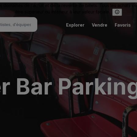
omaines de l’achat et de la revente de billets. Tous les achats c
être supérieur ou inférieur à leur valeur faciale.
Explorer
Vendre
Favoris
r Bar Parkin