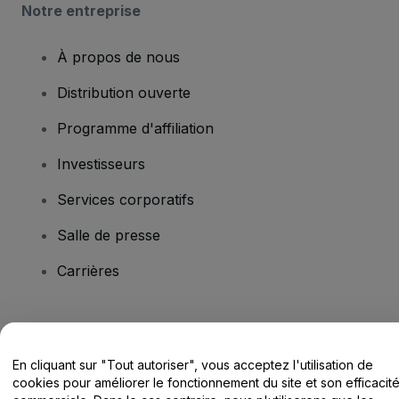
Notre entreprise
À propos de nous
Distribution ouverte
Programme d'affiliation
Investisseurs
Services corporatifs
Salle de presse
Carrières
Vous avez des questions ?
En cliquant sur "Tout autoriser", vous acceptez l'utilisation de
Centre d'assistance / Nous contacter
cookies pour améliorer le fonctionnement du site et son efficacit