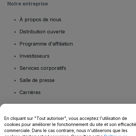
Notre entreprise
À propos de nous
Distribution ouverte
Programme d'affiliation
Investisseurs
Services corporatifs
Salle de presse
Carrières
Vous avez des questions ?
En cliquant sur "Tout autoriser", vous acceptez l'utilisation de
cookies pour améliorer le fonctionnement du site et son efficacit
Centre d'assistance / Nous contacter
commerciale. Dans le cas contraire, nous n'utiliserons que les