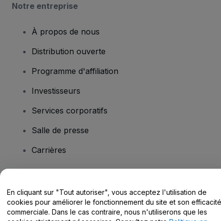
Notre entreprise
À propos de nous
Distribution ouverte
Programme d'affiliation
Investisseurs
Services corporatifs
Salle de presse
Carrières
Vous avez des questions ?
En cliquant sur "Tout autoriser", vous acceptez l'utilisation de
cookies pour améliorer le fonctionnement du site et son efficacit
Centre d'assistance / Nous contacter
commerciale. Dans le cas contraire, nous n'utiliserons que les