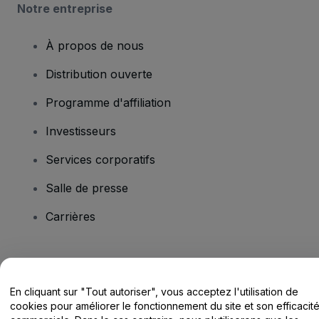
Notre entreprise
À propos de nous
Distribution ouverte
Programme d'affiliation
Investisseurs
Services corporatifs
Salle de presse
Carrières
Vous avez des questions ?
En cliquant sur "Tout autoriser", vous acceptez l'utilisation de
Centre d'assistance / Nous contacter
cookies pour améliorer le fonctionnement du site et son efficacit