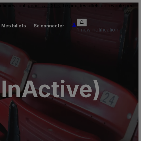
onfirmés sont
garantis à 100 %
. Le prix des billets de revente peut
Mes billets
Se connecter
1 new notification
InActive)