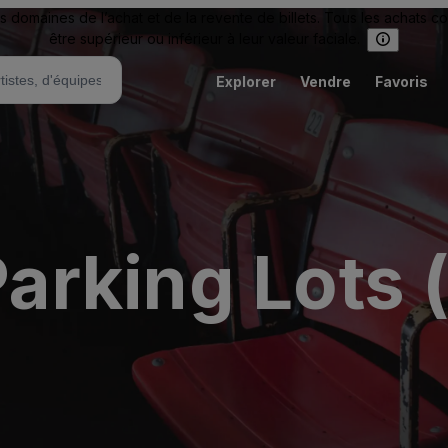
omaines de l’achat et de la revente de billets. Tous les achats c
être supérieur ou inférieur à leur valeur faciale.
Explorer
Vendre
Favoris
rking Lots (