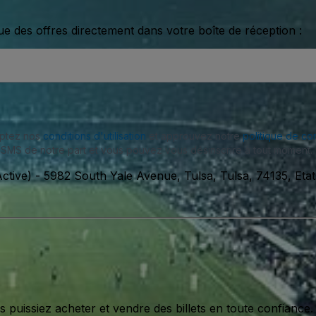
ue des offres directement dans votre boîte de réception :
eptez nos
conditions d'utilisation
et approuvez notre
politique de con
SMS de notre part et vous pouvez vous désinscrire à tout moment.
ctive)
-
5982 South Yale Avenue, Tulsa, Tulsa, 74135, Eta
issiez acheter et vendre des billets en toute confiance.