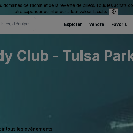
omaines de l’achat et de la revente de billets. Tous les achats c
être supérieur ou inférieur à leur valeur faciale.
Explorer
Vendre
Favoris
 Club - Tulsa Park
oir tous les événements.