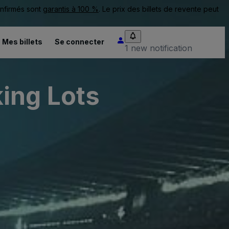
onfirmés sont
garantis à 100 %
. Le prix des billets de revente peut
Mes billets
Se connecter
1 new notification
ing Lots