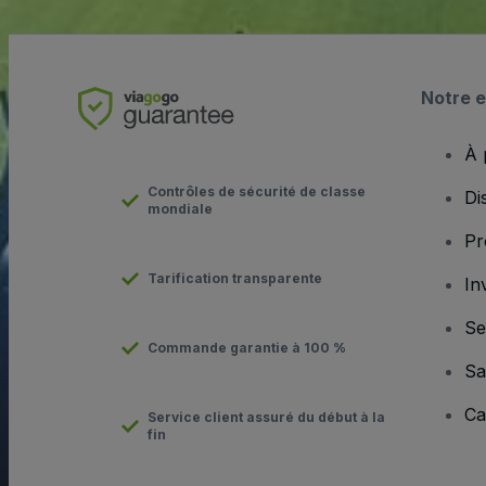
Notre e
À 
Contrôles de sécurité de classe
Di
mondiale
Pr
Tarification transparente
In
Se
Commande garantie à 100 %
Sa
Ca
Service client assuré du début à la
fin