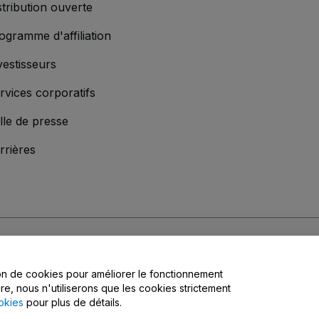
stribution ouverte
ogramme d'affiliation
vestisseurs
rvices corporatifs
lle de presse
rrières
s
, la
Politique de confidentialité
, la
Politique en matière de cookies
et la
Poli
tion de cookies pour améliorer le fonctionnement
matière de confidentialité
ire, nous n'utiliserons que les cookies strictement
okies
pour plus de détails.