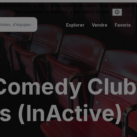
omaines de l’achat et de la revente de billets. Tous les achats c
être supérieur ou inférieur à leur valeur faciale.
Explorer
Vendre
Favoris
Comedy Club 
s (InActive)