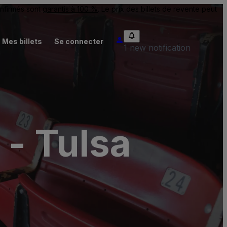
onfirmés sont
garantis à 100 %
. Le prix des billets de revente peut
Mes billets
Se connecter
1 new notification
- Tulsa