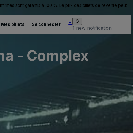
onfirmés sont
garantis à 100 %
. Le prix des billets de revente peut
Mes billets
Se connecter
1 new notification
ama - Complex