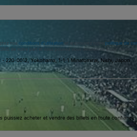
eptez nos
conditions d'utilisation
et approuvez notre
politique de con
SMS de notre part et vous pouvez vous désinscrire à tout moment.
x
-
220-0012, Yokohama, 1-1-1 Minatomirai, Nishi, Japon
issiez acheter et vendre des billets en toute confiance.