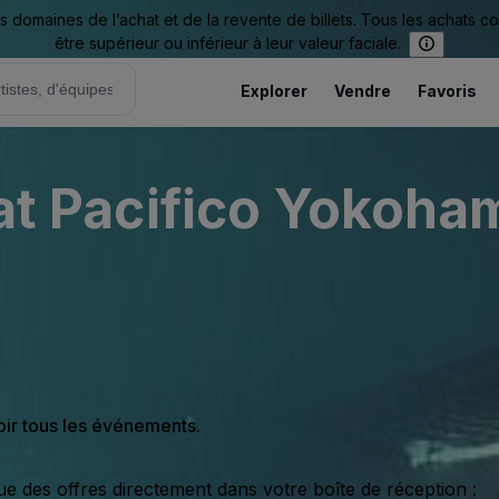
omaines de l’achat et de la revente de billets. Tous les achats c
être supérieur ou inférieur à leur valeur faciale.
Explorer
Vendre
Favoris
B at Pacifico Yokoh
oir tous les événements.
ue des offres directement dans votre boîte de réception :