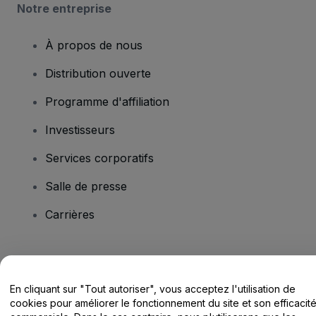
Notre entreprise
À propos de nous
Distribution ouverte
Programme d'affiliation
Investisseurs
Services corporatifs
Salle de presse
Carrières
Vous avez des questions ?
En cliquant sur "Tout autoriser", vous acceptez l'utilisation de
Centre d'assistance / Nous contacter
cookies pour améliorer le fonctionnement du site et son efficacit