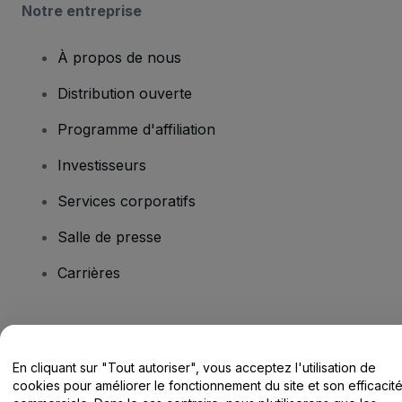
Notre entreprise
À propos de nous
Distribution ouverte
Programme d'affiliation
Investisseurs
Services corporatifs
Salle de presse
Carrières
Vous avez des questions ?
En cliquant sur "Tout autoriser", vous acceptez l'utilisation de
Centre d'assistance / Nous contacter
cookies pour améliorer le fonctionnement du site et son efficacit