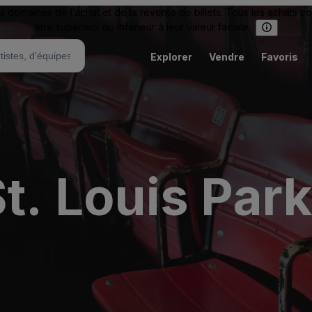
omaines de l’achat et de la revente de billets. Tous les achats c
être supérieur ou inférieur à leur valeur faciale.
Explorer
Vendre
Favoris
St. Louis Par