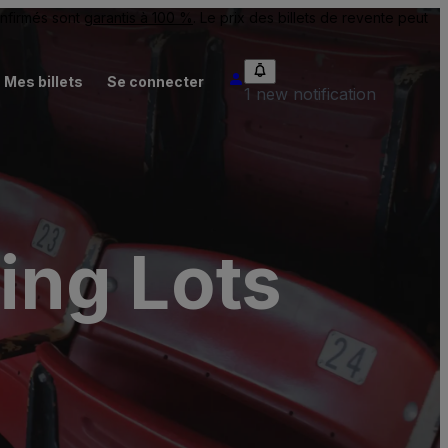
onfirmés sont
garantis à 100 %
. Le prix des billets de revente peut
Mes billets
Se connecter
1 new notification
king Lots