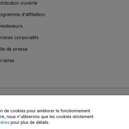
stribution ouverte
ogramme d'affiliation
vestisseurs
rvices corporatifs
lle de presse
rrières
s
, la
Politique de confidentialité
, la
Politique en matière de cookies
et la
Poli
tion de cookies pour améliorer le fonctionnement
ire, nous n'utiliserons que les cookies strictement
okies
pour plus de détails.