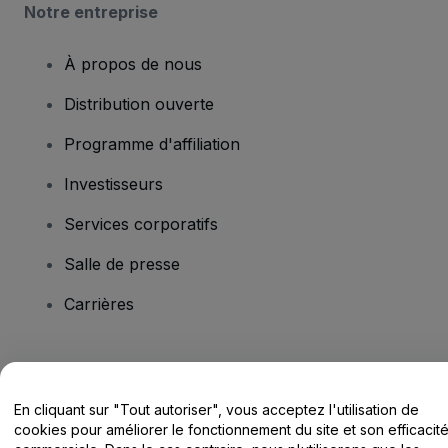
Notre entreprise
À propos de nous
Distribution ouverte
Programme d'affiliation
Investisseurs
Services corporatifs
Salle de presse
Carrières
Vous avez des questions ?
En cliquant sur "Tout autoriser", vous acceptez l'utilisation de
Centre d'assistance / Nous contacter
cookies pour améliorer le fonctionnement du site et son efficacit