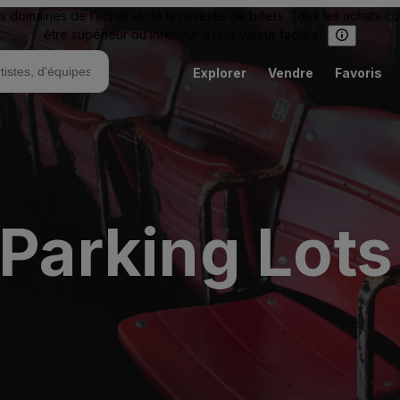
omaines de l’achat et de la revente de billets. Tous les achats c
être supérieur ou inférieur à leur valeur faciale.
Explorer
Vendre
Favoris
 Parking Lots