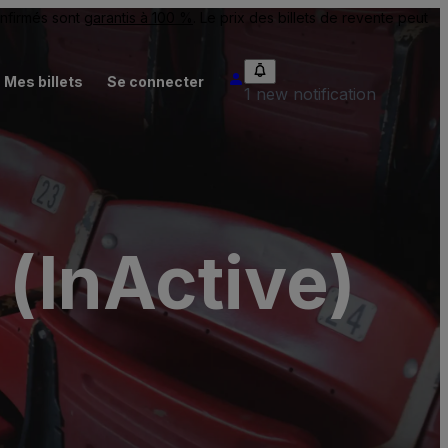
onfirmés sont
garantis à 100 %
. Le prix des billets de revente peut
Mes billets
Se connecter
1 new notification
 (InActive)