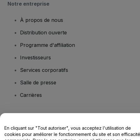
Notre entreprise
À propos de nous
Distribution ouverte
Programme d'affiliation
Investisseurs
Services corporatifs
Salle de presse
Carrières
Vous avez des questions ?
En cliquant sur "Tout autoriser", vous acceptez l'utilisation de
Centre d'assistance / Nous contacter
cookies pour améliorer le fonctionnement du site et son efficacit