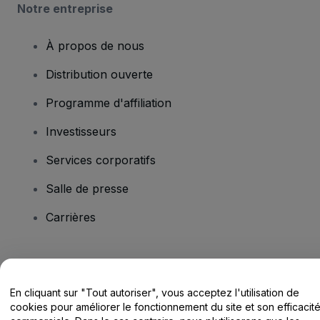
Notre entreprise
À propos de nous
Distribution ouverte
Programme d'affiliation
Investisseurs
Services corporatifs
Salle de presse
Carrières
Vous avez des questions ?
En cliquant sur "Tout autoriser", vous acceptez l'utilisation de
Centre d'assistance / Nous contacter
cookies pour améliorer le fonctionnement du site et son efficacit