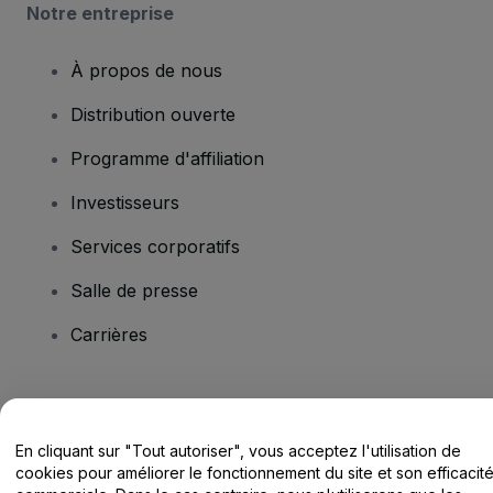
Notre entreprise
À propos de nous
Distribution ouverte
Programme d'affiliation
Investisseurs
Services corporatifs
Salle de presse
Carrières
Vous avez des questions ?
En cliquant sur "Tout autoriser", vous acceptez l'utilisation de
Centre d'assistance / Nous contacter
cookies pour améliorer le fonctionnement du site et son efficacit