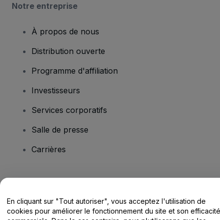
Notre entreprise
À propos de nous
Distribution ouverte
Programme d'affiliation
Investisseurs
Services corporatifs
Salle de presse
Carrières
Vous avez des questions ?
En cliquant sur "Tout autoriser", vous acceptez l'utilisation de
Centre d'assistance / Nous contacter
cookies pour améliorer le fonctionnement du site et son efficacit