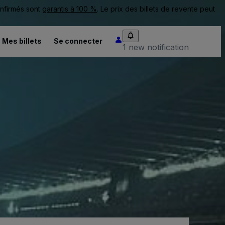
onfirmés sont
garantis à 100 %
. Le prix des billets de revente peut
Mes billets
Se connecter
1 new notification