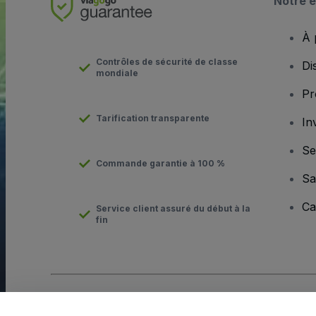
Notre e
À 
Contrôles de sécurité de classe
Di
mondiale
Pr
Tarification transparente
In
Se
Commande garantie à 100 %
Sa
Ca
Service client assuré du début à la
fin
Copyright © viagogo GmbH 2026
Informations sur l'entreprise