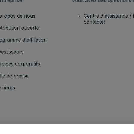
ntreprise
Vous avez des questions 
propos de nous
Centre d'assistance /
contacter
stribution ouverte
ogramme d'affiliation
vestisseurs
rvices corporatifs
lle de presse
rrières