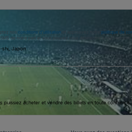
eptez nos
conditions d'utilisation
et approuvez notre
politique de con
SMS de notre part et vous pouvez vous désinscrire à tout moment.
i-shi, Japon
issiez acheter et vendre des billets en toute confiance.