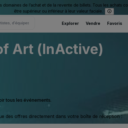
omaines de l’achat et de la revente de billets. Tous les achats c
être supérieur ou inférieur à leur valeur faciale.
Explorer
Vendre
Favoris
 Art (InActive)
oir tous les événements.
ue des offres directement dans votre boîte de réception :