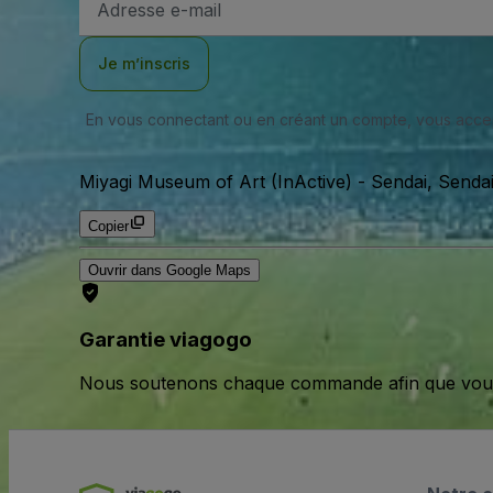
e-
mail
Je m’inscris
En vous connectant ou en créant un compte, vous acc
Miyagi Museum of Art (InActive)
-
Sendai, Senda
Copier
Ouvrir dans Google Maps
Garantie viagogo
Nous soutenons chaque commande afin que vous pu