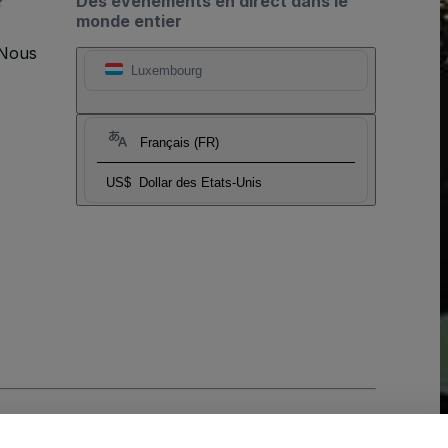
?
Des événements en direct dans le
monde entier
 Nous
Luxembourg
Français (FR)
US$
Dollar des Etats-Unis