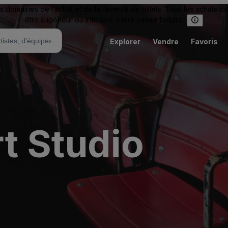
omaines de l’achat et de la revente de billets. Tous les achats c
être supérieur ou inférieur à leur valeur faciale.
Explorer
Vendre
Favoris
t Studio