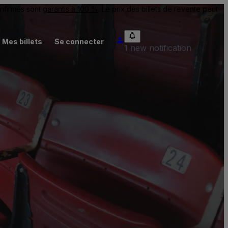
onfirmés sont
garantis à 100 %
. Le prix des billets de revente peut
Mes billets
Se connecter
1 new notification