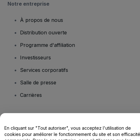
Notre entreprise
À propos de nous
Distribution ouverte
Programme d'affiliation
Investisseurs
Services corporatifs
Salle de presse
Carrières
Vous avez des questions ?
En cliquant sur "Tout autoriser", vous acceptez l'utilisation de
Centre d'assistance / Nous contacter
cookies pour améliorer le fonctionnement du site et son efficacit