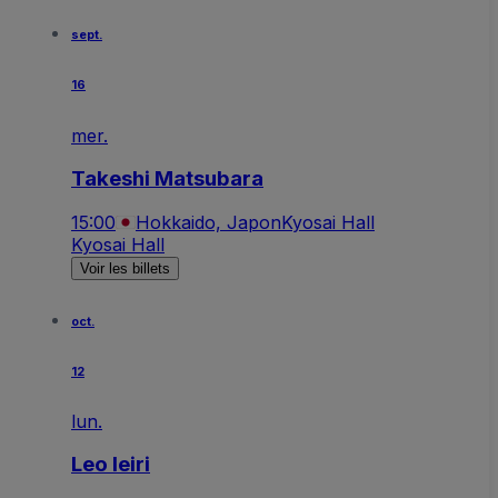
sept.
16
mer.
Takeshi Matsubara
15:00
Hokkaido, Japon
Kyosai Hall
Kyosai Hall
Voir les billets
oct.
12
lun.
Leo Ieiri