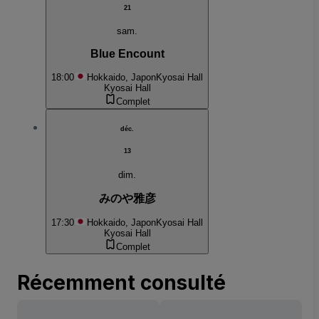
21
sam.
Blue Encount
18:00
Hokkaido, Japon
Kyosai Hall
Kyosai Hall
Complet
déc.
13
dim.
みのや雅彦
17:30
Hokkaido, Japon
Kyosai Hall
Kyosai Hall
Complet
Récemment consulté