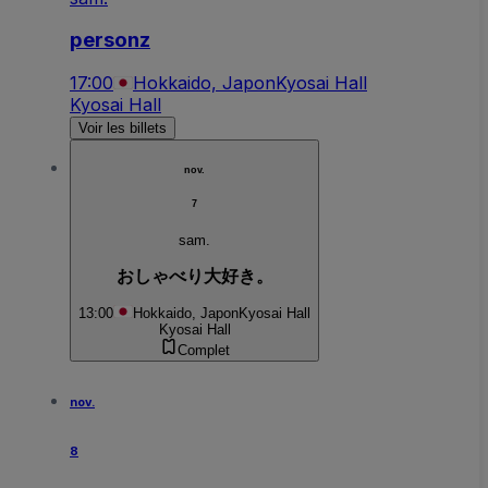
personz
17:00
Hokkaido, Japon
Kyosai Hall
Kyosai Hall
Voir les billets
nov.
7
sam.
おしゃべり大好き。
13:00
Hokkaido, Japon
Kyosai Hall
Kyosai Hall
Complet
nov.
8