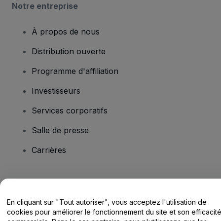
Notre entreprise
À propos de nous
Distribution ouverte
Programme d'affiliation
Investisseurs
Services corporatifs
Salle de presse
Carrières
Vous avez des questions ?
En cliquant sur "Tout autoriser", vous acceptez l'utilisation de
Centre d'assistance / Nous contacter
cookies pour améliorer le fonctionnement du site et son efficacit