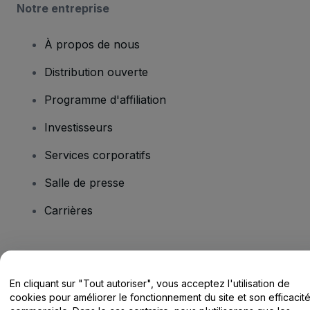
Notre entreprise
À propos de nous
Distribution ouverte
Programme d'affiliation
Investisseurs
Services corporatifs
Salle de presse
Carrières
Vous avez des questions ?
En cliquant sur "Tout autoriser", vous acceptez l'utilisation de
Centre d'assistance / Nous contacter
cookies pour améliorer le fonctionnement du site et son efficacit