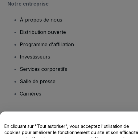
Notre entreprise
À propos de nous
Distribution ouverte
Programme d'affiliation
Investisseurs
Services corporatifs
Salle de presse
Carrières
Vous avez des questions ?
En cliquant sur "Tout autoriser", vous acceptez l'utilisation de
Centre d'assistance / Nous contacter
cookies pour améliorer le fonctionnement du site et son efficacit