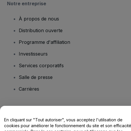
Notre entreprise
À propos de nous
Distribution ouverte
Programme d'affiliation
Investisseurs
Services corporatifs
Salle de presse
Carrières
Vous avez des questions ?
En cliquant sur "Tout autoriser", vous acceptez l'utilisation de
Centre d'assistance / Nous contacter
cookies pour améliorer le fonctionnement du site et son efficacit