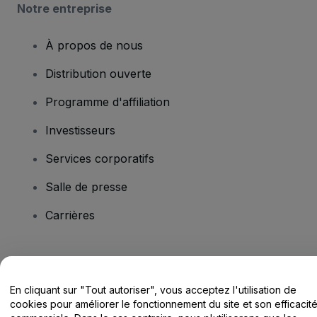
Notre entreprise
À propos de nous
Distribution ouverte
Programme d'affiliation
Investisseurs
Services corporatifs
Salle de presse
Carrières
Vous avez des questions ?
En cliquant sur "Tout autoriser", vous acceptez l'utilisation de
Centre d'assistance / Nous contacter
cookies pour améliorer le fonctionnement du site et son efficacit