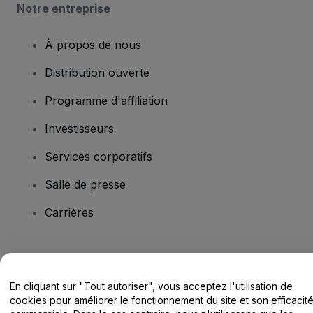
Notre entreprise
À propos de nous
Distribution ouverte
Programme d'affiliation
Investisseurs
Services corporatifs
Salle de presse
Carrières
Vous avez des questions ?
En cliquant sur "Tout autoriser", vous acceptez l'utilisation de
Centre d'assistance / Nous contacter
cookies pour améliorer le fonctionnement du site et son efficacit