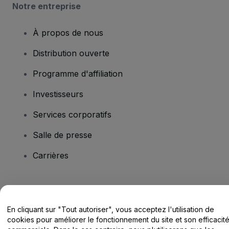
Notre entreprise
À propos de nous
Distribution ouverte
Programme d'affiliation
Investisseurs
Services corporatifs
Salle de presse
Carrières
Vous avez des questions ?
En cliquant sur "Tout autoriser", vous acceptez l'utilisation de
Centre d'assistance / Nous contacter
cookies pour améliorer le fonctionnement du site et son efficacit