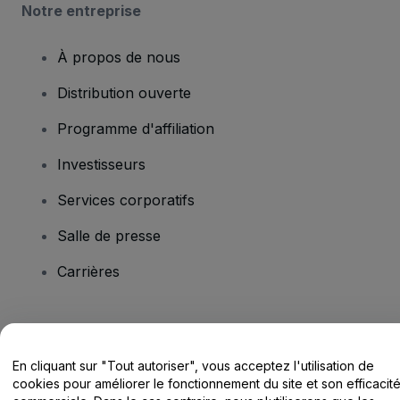
Notre entreprise
À propos de nous
Distribution ouverte
Programme d'affiliation
Investisseurs
Services corporatifs
Salle de presse
Carrières
Vous avez des questions ?
En cliquant sur "Tout autoriser", vous acceptez l'utilisation de
Centre d'assistance / Nous contacter
cookies pour améliorer le fonctionnement du site et son efficacit