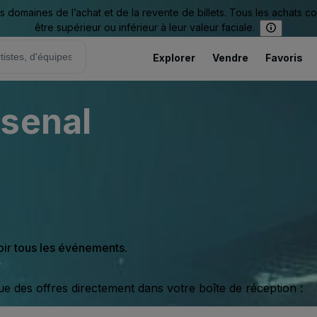
omaines de l’achat et de la revente de billets. Tous les achats c
être supérieur ou inférieur à leur valeur faciale.
Explorer
Vendre
Favoris
rsenal
oir tous les événements.
ue des offres directement dans votre boîte de réception :