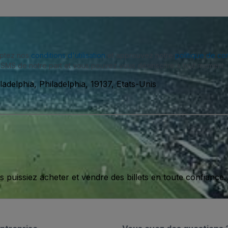
eptez nos
conditions d'utilisation
et approuvez notre
politique de con
SMS de notre part et vous pouvez vous désinscrire à tout moment.
adelphia, Philadelphia, 19137, Etats-Unis
issiez acheter et vendre des billets en toute confiance.