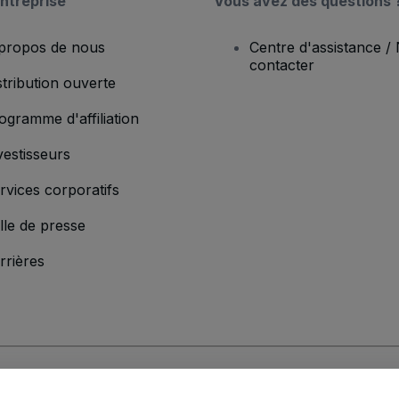
ntreprise
Vous avez des questions 
propos de nous
Centre d'assistance /
contacter
stribution ouverte
ogramme d'affiliation
vestisseurs
rvices corporatifs
lle de presse
rrières