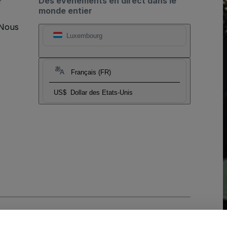
?
Des événements en direct dans le
monde entier
 Nous
Luxembourg
Français (FR)
US$
Dollar des Etats-Unis