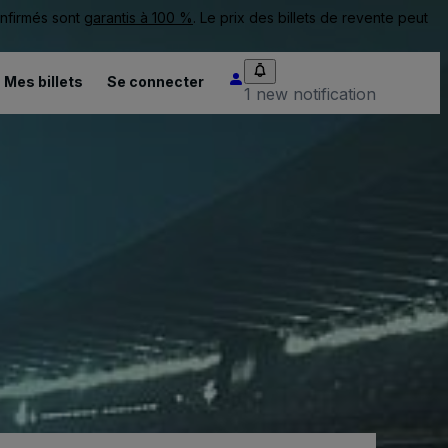
onfirmés sont
garantis à 100 %
. Le prix des billets de revente peut
Mes billets
Se connecter
1 new notification