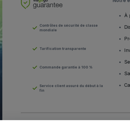
Notre e
À 
Contrôles de sécurité de classe
Di
mondiale
Pr
Tarification transparente
In
Se
Commande garantie à 100 %
Sa
Ca
Service client assuré du début à la
fin
Copyright © viagogo GmbH 2026
Informations sur l'entreprise