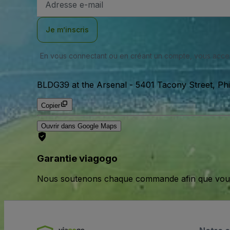
e-
mail
Je m’inscris
En vous connectant ou en créant un compte, vous acc
BLDG39 at the Arsenal
-
5401 Tacony Street, Phil
Copier
Ouvrir dans Google Maps
Garantie viagogo
Nous soutenons chaque commande afin que vous pu