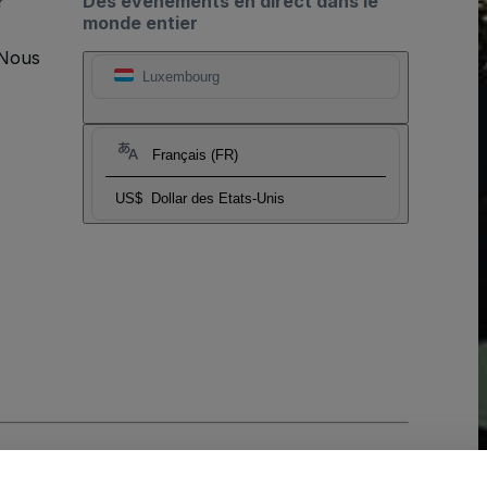
?
Des événements en direct dans le
monde entier
 Nous
Luxembourg
Français (FR)
US$
Dollar des Etats-Unis