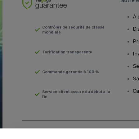
Notre e
À 
Contrôles de sécurité de classe
Di
mondiale
Pr
Tarification transparente
In
Se
Commande garantie à 100 %
Sa
Ca
Service client assuré du début à la
fin
Copyright © viagogo GmbH 2026
Informations sur l'entreprise