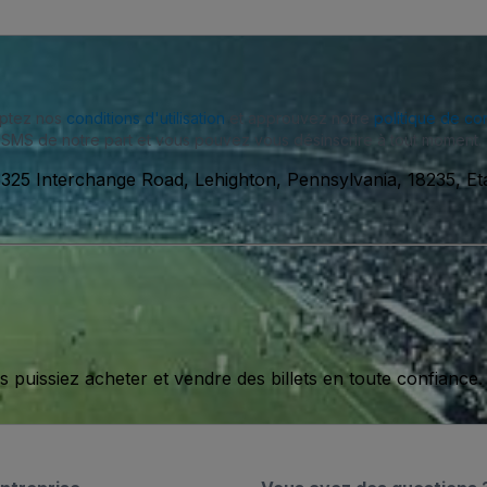
eptez nos
conditions d'utilisation
et approuvez notre
politique de con
SMS de notre part et vous pouvez vous désinscrire à tout moment.
325 Interchange Road, Lehighton, Pennsylvania, 18235, Et
issiez acheter et vendre des billets en toute confiance.