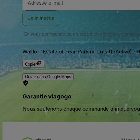
e-
mail
Je m’inscris
En vous connectant ou en créant un compte, vous acc
Waldorf Estate of Fear Parking Lots (InActive)
-
6
Copier
Ouvrir dans Google Maps
Garantie viagogo
Nous soutenons chaque commande afin que vous pu