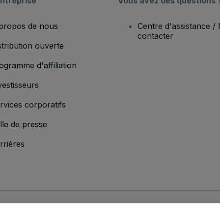
ntreprise
Vous avez des questions 
propos de nous
Centre d'assistance /
contacter
stribution ouverte
ogramme d'affiliation
vestisseurs
rvices corporatifs
lle de presse
rrières