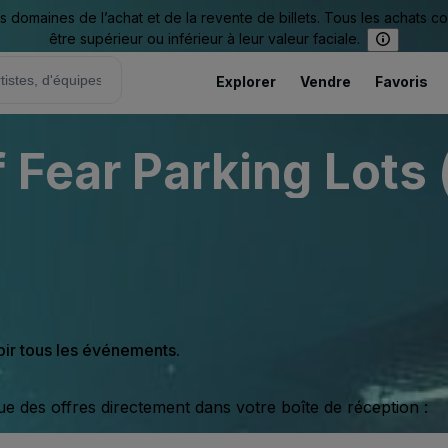
omaines de l’achat et de la revente de billets. Tous les achats c
être supérieur ou inférieur à leur valeur faciale.
Explorer
Vendre
Favoris
 Fear Parking Lots 
oir tous les événements.
ue des offres directement dans votre boîte de réception :