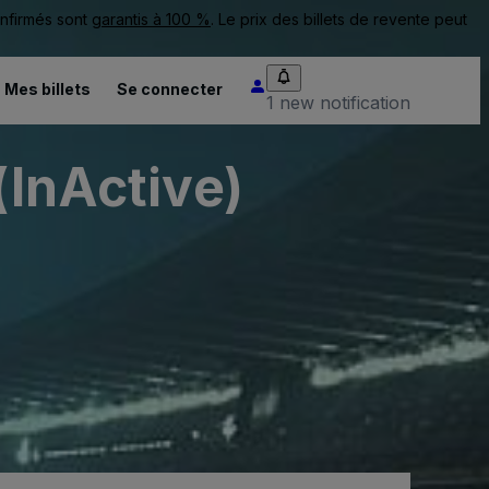
onfirmés sont
garantis à 100 %
. Le prix des billets de revente peut
Mes billets
Se connecter
1 new notification
(InActive)