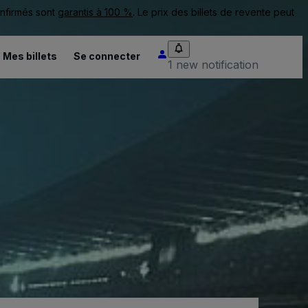
onfirmés sont
garantis à 100 %
. Le prix des billets de revente peut
Mes billets
Se connecter
1 new notification