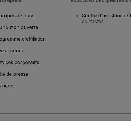
ntreprise
Vous avez des questions 
propos de nous
Centre d'assistance /
contacter
stribution ouverte
ogramme d'affiliation
vestisseurs
rvices corporatifs
lle de presse
rrières