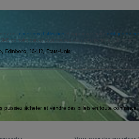
eptez nos
conditions d'utilisation
et approuvez notre
politique de con
SMS de notre part et vous pouvez vous désinscrire à tout moment.
, Edinboro, 16412, Etats-Unis
issiez acheter et vendre des billets en toute confiance.