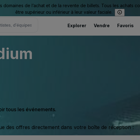
omaines de l’achat et de la revente de billets. Tous les achats c
être supérieur ou inférieur à leur valeur faciale.
Explorer
Vendre
Favoris
adium
oir tous les événements.
ue des offres directement dans votre boîte de réception :