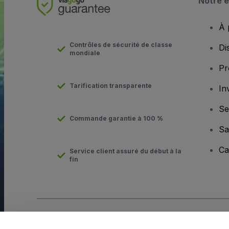
Notre e
À 
Contrôles de sécurité de classe
Di
mondiale
Pr
Tarification transparente
In
Se
Commande garantie à 100 %
Sa
Ca
Service client assuré du début à la
fin
Copyright © viagogo GmbH 2026
Informations sur l'entreprise