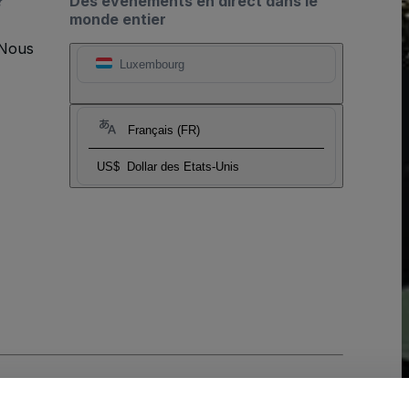
?
Des événements en direct dans le
monde entier
 Nous
Luxembourg
Français (FR)
US$
Dollar des Etats-Unis