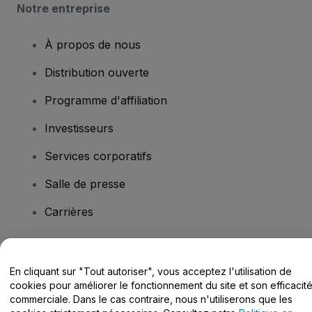
Notre entreprise
À propos de nous
Distribution ouverte
Programme d'affiliation
Investisseurs
Services corporatifs
Salle de presse
Carrières
Vous avez des questions ?
En cliquant sur "Tout autoriser", vous acceptez l'utilisation de
cookies pour améliorer le fonctionnement du site et son efficacit
Centre d'assistance / Nous contacter
commerciale. Dans le cas contraire, nous n'utiliserons que les