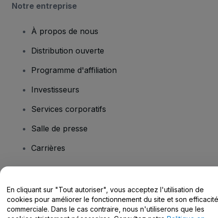
Notre entreprise
À propos de nous
Distribution ouverte
Programme d'affiliation
Investisseurs
Services corporatifs
Salle de presse
Carrières
Vous avez des questions ?
En cliquant sur "Tout autoriser", vous acceptez l'utilisation de
cookies pour améliorer le fonctionnement du site et son efficacit
Centre d'assistance / Nous contacter
commerciale. Dans le cas contraire, nous n'utiliserons que les