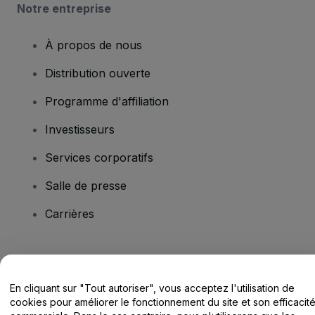
Notre entreprise
À propos de nous
Distribution ouverte
Programme d'affiliation
Investisseurs
Services corporatifs
Salle de presse
Carrières
Vous avez des questions ?
En cliquant sur "Tout autoriser", vous acceptez l'utilisation de
Centre d'assistance / Nous contacter
cookies pour améliorer le fonctionnement du site et son efficacit