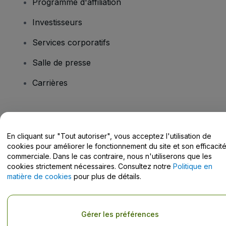
Programme d'affiliation
Investisseurs
Services corporatifs
Salle de presse
Carrières
Vous avez des questions ?
En cliquant sur "Tout autoriser", vous acceptez l'utilisation de
Centre d'assistance / Nous contacter
cookies pour améliorer le fonctionnement du site et son efficacit
commerciale. Dans le cas contraire, nous n'utiliserons que les
cookies strictement nécessaires. Consultez notre
Politique en
matière de cookies
pour plus de détails.
Copyright © viagogo GmbH 2026
Informations sur l'entreprise
En utilisant ce site web, vous acceptez les
Conditions générales
, la
Gérer les préférences
Politique de confidentialité
, la
Politique en matière de cookies
et la
Politique de confidentialité pour les appareils mobiles