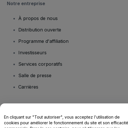
Notre entreprise
À propos de nous
Distribution ouverte
Programme d'affiliation
Investisseurs
Services corporatifs
Salle de presse
Carrières
Vous avez des questions ?
En cliquant sur "Tout autoriser", vous acceptez l'utilisation de
Centre d'assistance / Nous contacter
cookies pour améliorer le fonctionnement du site et son efficacit