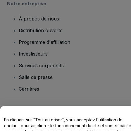
Notre entreprise
À propos de nous
Distribution ouverte
Programme d'affiliation
Investisseurs
Services corporatifs
Salle de presse
Carrières
Vous avez des questions ?
En cliquant sur "Tout autoriser", vous acceptez l'utilisation de
Centre d'assistance / Nous contacter
cookies pour améliorer le fonctionnement du site et son efficacit