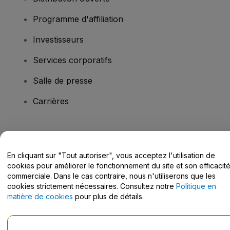
Programme d'affiliation
Investisseurs
Services corporatifs
Salle de presse
Carrières
Vous avez des questions ?
En cliquant sur "Tout autoriser", vous acceptez l'utilisation de
Centre d'assistance / Nous contacter
cookies pour améliorer le fonctionnement du site et son efficacit
commerciale. Dans le cas contraire, nous n'utiliserons que les
cookies strictement nécessaires. Consultez notre
Politique en
matière de cookies
pour plus de détails.
Copyright © viagogo GmbH 2026
Informations sur l'entreprise