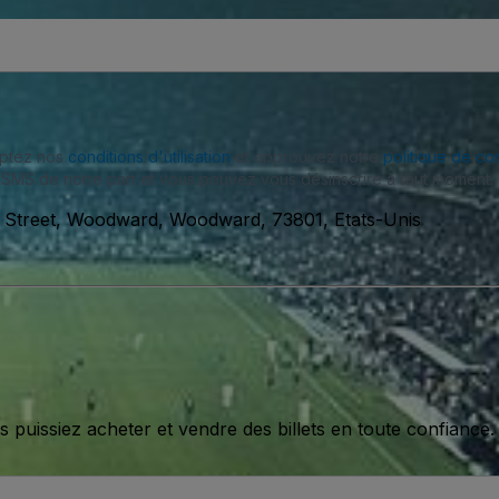
eptez nos
conditions d'utilisation
et approuvez notre
politique de con
SMS de notre part et vous pouvez vous désinscrire à tout moment.
h Street, Woodward, Woodward, 73801, Etats-Unis
issiez acheter et vendre des billets en toute confiance.