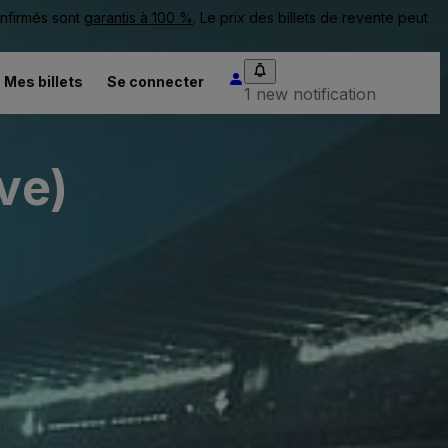
onfirmés sont
garantis à 100 %
. Le prix des billets de revente peut
Mes billets
Se connecter
1 new notification
ve)