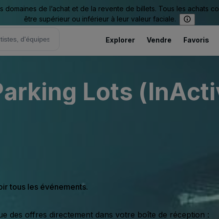
omaines de l’achat et de la revente de billets. Tous les achats c
être supérieur ou inférieur à leur valeur faciale.
Explorer
Vendre
Favoris
arking Lots (InActi
oir tous les événements.
ue des offres directement dans votre boîte de réception :