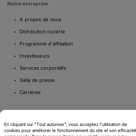
Notre entreprise
À propos de nous
Distribution ouverte
Programme d'affiliation
Investisseurs
Services corporatifs
Salle de presse
Carrières
Vous avez des questions ?
En cliquant sur "Tout autoriser", vous acceptez l'utilisation de
Centre d'assistance / Nous contacter
cookies pour améliorer le fonctionnement du site et son efficacit