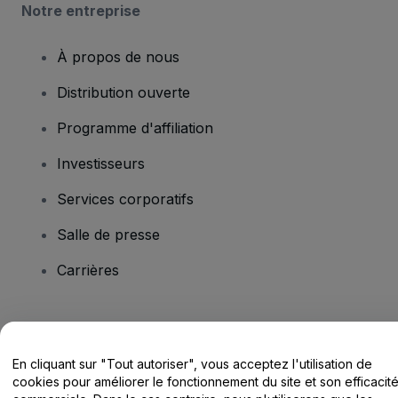
Notre entreprise
À propos de nous
Distribution ouverte
Programme d'affiliation
Investisseurs
Services corporatifs
Salle de presse
Carrières
Vous avez des questions ?
En cliquant sur "Tout autoriser", vous acceptez l'utilisation de
Centre d'assistance / Nous contacter
cookies pour améliorer le fonctionnement du site et son efficacit